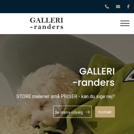
Gå
til
hovedindhold
GALLERI
-randers
STORE malerier små PRISER - kan du sige nej?
Kontakt
Se større udvalg