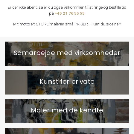
Er der ikke åbent, så er du også velkommen til at ringe og bestille tid
på
+45 21 76 55 55
Mit motto er: STORE malerier små PRISER – Kan du sige nej?
Samarbejde med virksomheder
Kunst for private
Maler med de kendte