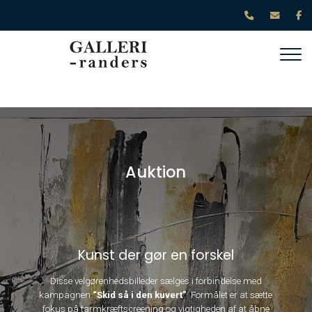
Gå
til
hovedindhold
Auktion
Kunst der gør en forskel
Disse velgørenhedsbilleder sælges i forbindelse med
kampagnen
“Skid så i den kuvert”
. Formålet er at sætte
fokus på tarmkræftscreening og vigtigheden af at åbne