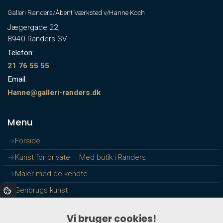
Galleri Randers/Åbent Værksted v/Hanne Koch
Jægergade 22,
8940 Randers SV
Telefon:
21 76 55 55
Email:
Hanne@galleri-randers.dk
Menu
Forside
Kunst for private – Med butik i Randers
Maler med de kendte
Genbrugs kunst
Samarbejde med virksomheder
Vi bruger cookies!