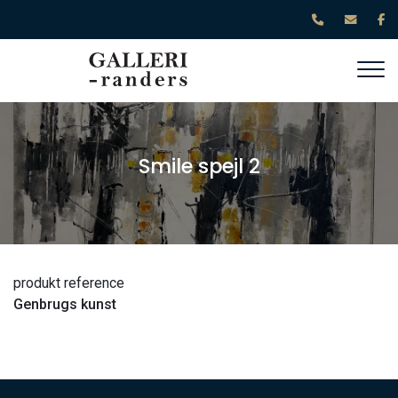
Gå
til
hovedindhold
Smile spejl 2
produkt reference
Genbrugs kunst